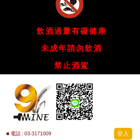
飲酒過量有礙健康
未成年請勿飲酒
禁止酒駕
登入
■ 電話 :
03-3171009