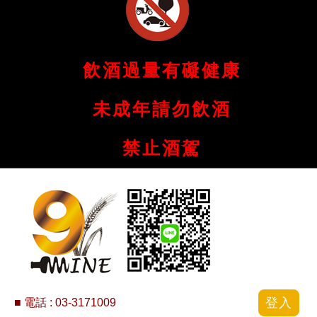
飲酒過量有礙健康
未成年請勿飲酒
禁止酒駕
登入
■ 電話 :
03-3171009