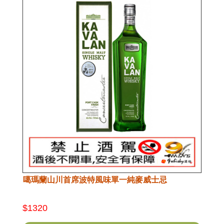
噶瑪蘭山川首席波特風味單一純麥威士忌
$1320