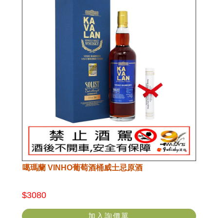
噶瑪蘭 VINHO葡萄酒桶威士忌原酒
$3080
加入詢價單