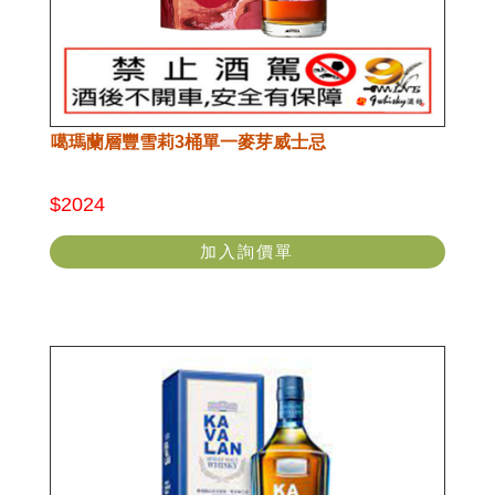
噶瑪蘭層豐雪莉3桶單一麥芽威士忌
$2024
加入詢價單