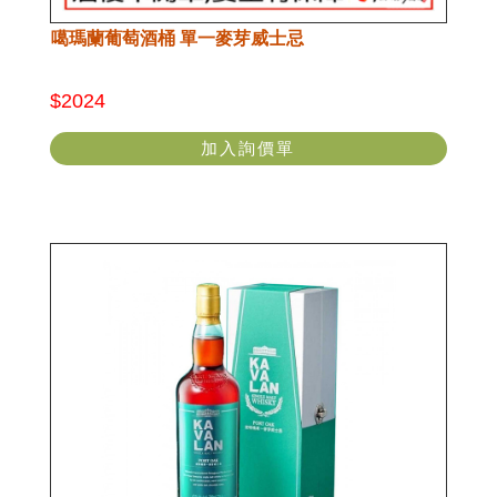
噶瑪蘭葡萄酒桶 單一麥芽威士忌
$2024
加入詢價單