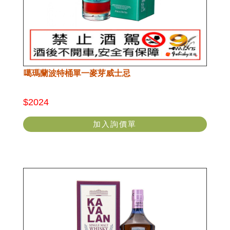
噶瑪蘭波特桶單一麥芽威士忌
$2024
加入詢價單