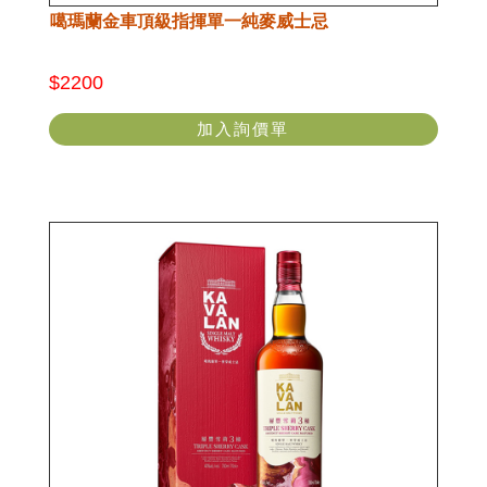
噶瑪蘭金車頂級指揮單一純麥威士忌
$2200
加入詢價單