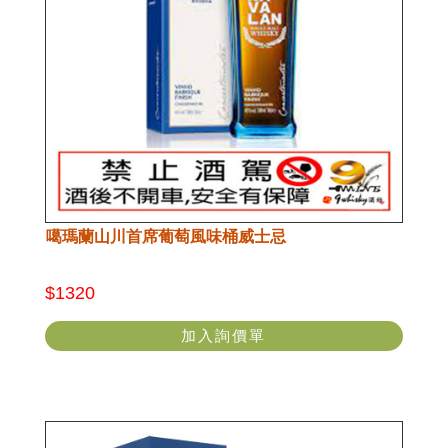
噶瑪蘭山川首席葡萄風味桶威士忌
$1320
加入詢價單