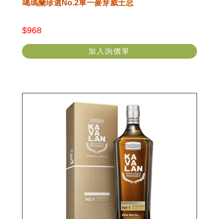
噶瑪蘭珍選No.2單一麥芽威士忌
$968
加入詢價單