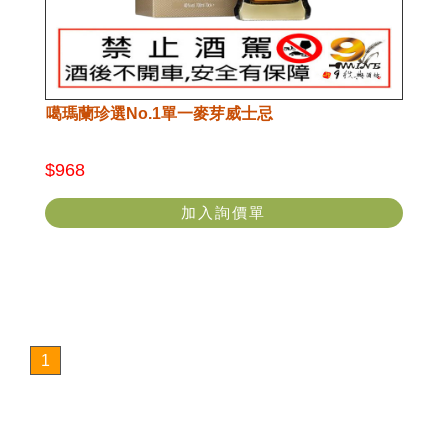
噶瑪蘭珍選No.1單一麥芽威士忌
$968
加入詢價單
1