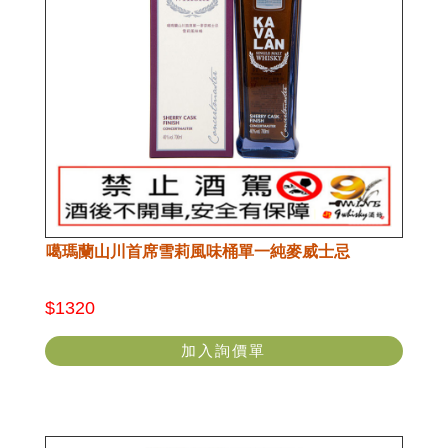
噶瑪蘭山川首席雪莉風味桶單一純麥威士忌
$1320
加入詢價單