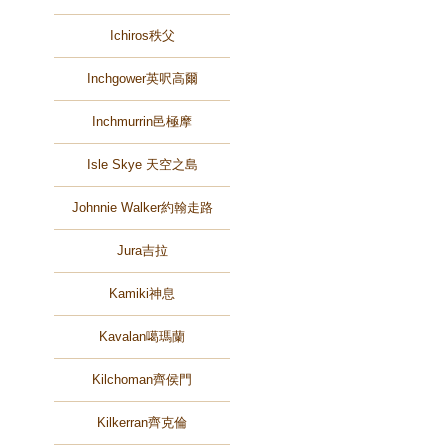
Ichiros秩父
Inchgower英呎高爾
Inchmurrin邑極摩
Isle Skye 天空之島
Johnnie Walker約翰走路
Jura吉拉
Kamiki神息
Kavalan噶瑪蘭
Kilchoman齊侯門
Kilkerran齊克倫