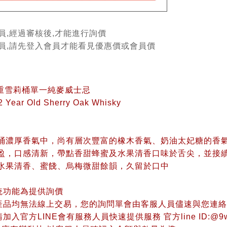
員,經過審核後,才能進行詢價
會員,請先登入會員才能看見優惠價或會員價
年重雪莉桶單一純麥威士忌
2 Year Old Sherry Oak Whisky
莉桶濃厚香氣中，尚有層次豐富的橡木香氣、奶油太妃糖的香
輕盈，口感清新，帶點香甜蜂蜜及水果清香口味於舌尖，並接
的水果清香、蜜餞、烏梅微甜餘韻，久留於口中
統功能為提供詢價
產品均無法線上交易，您的詢問單會由客服人員儘速與您連絡
入官方LINE會有服務人員快速提供服務 官方line ID:@9w