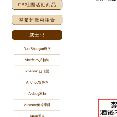
FB社團活動商品
整箱超優惠組合
威士忌
Dun Bheagan唐堡
Aberfeldy艾柏迪
Aberlour 亞伯樂
AnCnoc安努克
Ardbeg雅柏
Ardmore奧德摩爾
Arran愛倫