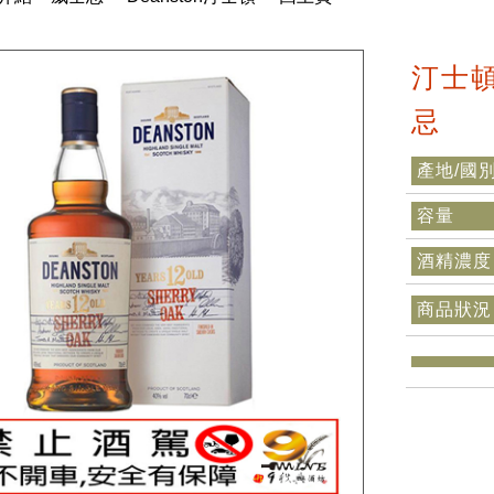
汀士
忌
產地/國
容量
酒精濃度
商品狀況