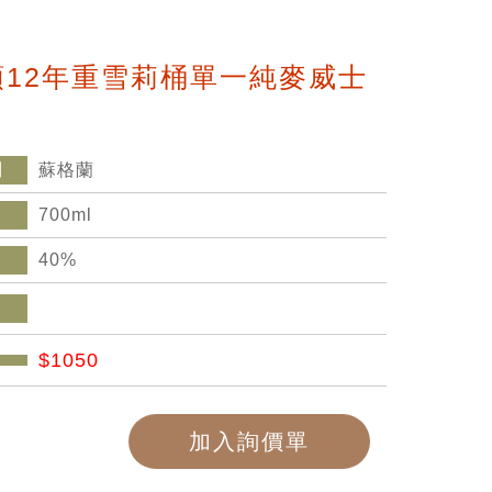
頓12年重雪莉桶單一純麥威士
別
蘇格蘭
700ml
40%
$1050
加入詢價單