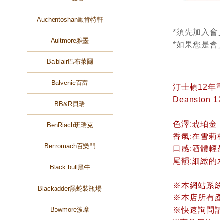
Auchentoshan歐肯特軒
*須先加入會
Aultmore雅墨
*如果您是
Balblair巴布萊爾
Balvenie百富
汀士頓12
Deanston 1
BB&R貝瑞
色澤:琥珀金
BenRiach班瑞克
香氣:在雪
Benromach百樂門
口感:酒體
尾韻:細緻
Black bull黑牛
※本網站系
Blackadder黑蛇裝瓶場
※本店所有
Bowmore波摩
※快速詢問請加