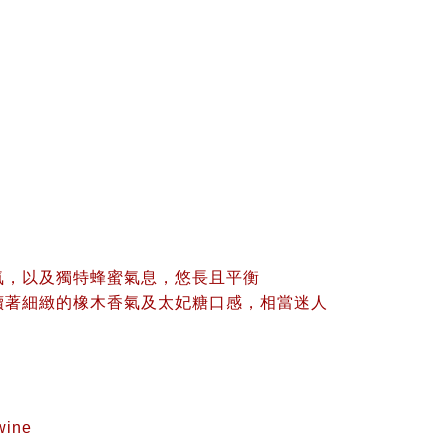
氣，以及獨特蜂蜜氣息，悠長且平衡
續著細緻的橡木香氣及太妃糖口感，相當迷人
ine