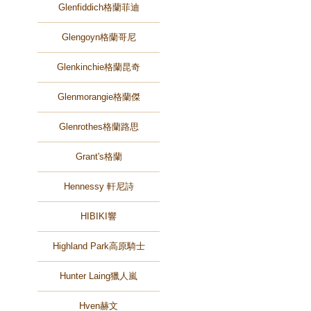
Glenfiddich格蘭菲迪
Glengoyn格蘭哥尼
Glenkinchie格蘭昆奇
Glenmorangie格蘭傑
Glenrothes格蘭路思
Grant's格蘭
Hennessy 軒尼詩
HIBIKI響
Highland Park高原騎士
Hunter Laing獵人嵐
Hven赫文