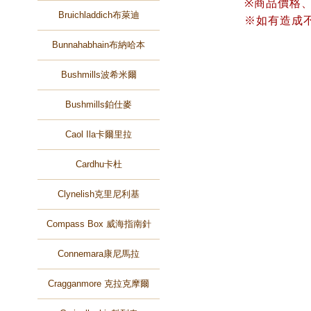
※商品價格
Bruichladdich布萊迪
※如有造成
Bunnahabhain布納哈本
Bushmills波希米爾
Bushmills鉑仕麥
Caol Ila卡爾里拉
Cardhu卡杜
Clynelish克里尼利基
Compass Box 威海指南針
Connemara康尼馬拉
Cragganmore 克拉克摩爾