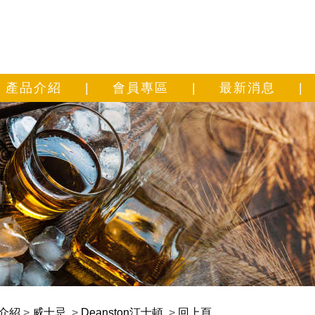
產品介紹
|
會員專區
|
最新消息
|
介紹
>
威士忌
>
Deanston汀士頓
>
回上頁