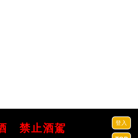
登入
酒
禁止酒駕