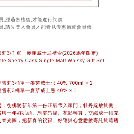
員,經過審核後,才能進行詢價
會員,請先登入會員才能看見優惠價或會員價
莉3桶 單一麥芽威士忌禮盒(2026馬年限定)
ple Sherry Cask Single Malt Whisky Gift Set
莉3桶單一麥芽威士忌 40% 700ml × 1
雪莉3桶單一麥芽威士忌 40% × 1
起，彷彿將新年第一份旺氣帶入家門；牡丹綻放於側，
盛與一年好兆頭。馬姿昂揚、花影輕舞，交織成一幅充
的春光圖，把新春的祝福、好運與心意悉數寄託於這瓶