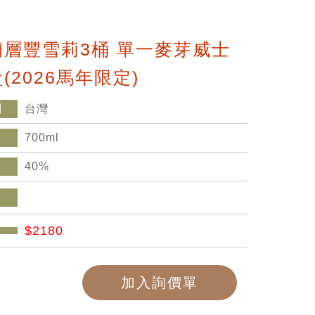
蘭層豐雪莉3桶 單一麥芽威士
(2026馬年限定)
別
台灣
700ml
40%
$2180
加入詢價單