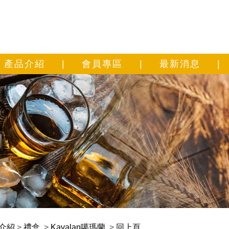
產品介紹
|
會員專區
|
最新消息
|
介紹
>
禮盒
>
Kavalan噶瑪蘭
>
回上頁