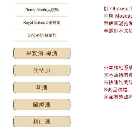
以 Olor
Remy Martin人頭馬
香與 Mos
Royal Salute皇家禮炮
章般圓滿飽
華麗卻不失
Singleton 蘇格登
果實酒.梅酒
※本網站系
伏特加
※本店所有
※快速詢問請加
琴酒
※商品價格
※如有造成
蘭姆酒
利口酒