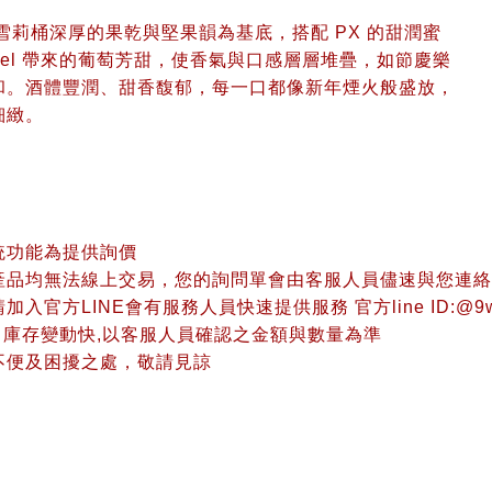
oso 雪莉桶深厚的果乾與堅果韻為基底，搭配 PX 的甜潤蜜
catel 帶來的葡萄芳甜，使香氣與口感層層堆疊，如節慶樂
和。酒體豐潤、甜香馥郁，每一口都像新年煙火般盛放，
細緻。
統功能為提供詢價
產品均無法線上交易，您的詢問單會由客服人員儘速與您連絡
入官方LINE會有服務人員快速提供服務 官方line ID:@9w
、庫存變動快,以客服人員確認之金額與數量為準
不便及困擾之處，敬請見諒