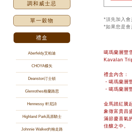
調和威士忌
*須先加入會
單一穀物
*如果您是
禮盒
噶瑪蘭層豐雪
Aberfeldy艾柏迪
Kavalan Tri
CHOYA蝶矢
禮盒內含：
Deanston汀士頓
・噶瑪蘭層豐雪
・噶瑪蘭層豐
Glenrothes格蘭路思
金馬踏紅騰
Hennessy 軒尼詩
象徵富貴昌
Highland Park高原騎士
滿節慶喜氣
佳釀之中。
Johnnie Walker約翰走路