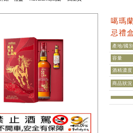
噶瑪
忌禮盒
產地/國
容量
酒精濃度
商品狀況