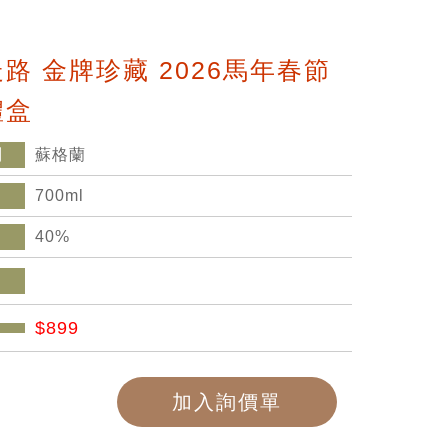
路 金牌珍藏 2026馬年春節
禮盒
別
蘇格蘭
700ml
40%
$899
加入詢價單