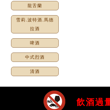
龍舌蘭
雪莉.波特酒.馬德
拉酒
啤酒
中式烈酒
清酒
飲酒過