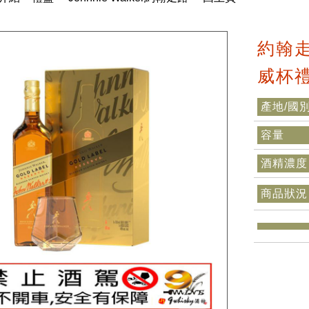
約翰走
威杯
產地/國
容量
酒精濃度
商品狀況