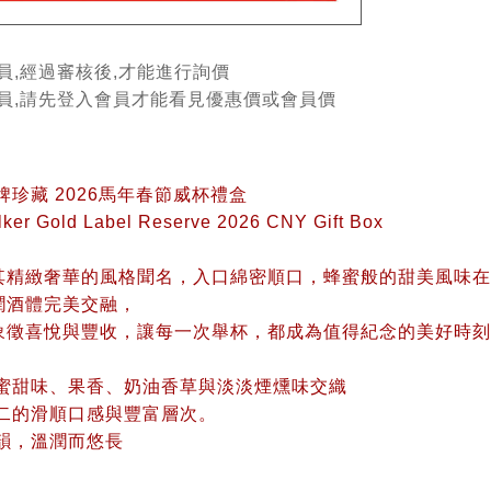
員,經過審核後,才能進行詢價
會員,請先登入會員才能看見優惠價或會員價
牌珍藏 2026馬年春節威杯禮盒
lker Gold Label Reserve 2026 CNY Gift Box
其精緻奢華的風格聞名，入口綿密順口，蜂蜜般的甜美風味在
潤酒體完美交融，
象徵喜悅與豐收，讓每一次舉杯，都成為值得紀念的美好時刻
蜂蜜甜味、果香、奶油香草與淡淡煙燻味交織
無二的滑順口感與豐富層次。
餘韻，溫潤而悠長