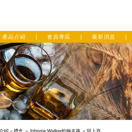
產品介紹
|
會員專區
|
最新消息
|
介紹
>
禮盒
>
Johnnie Walker約翰走路
>
回上頁