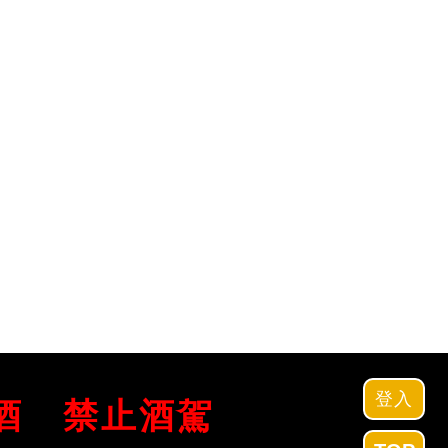
登入
酒
禁止酒駕