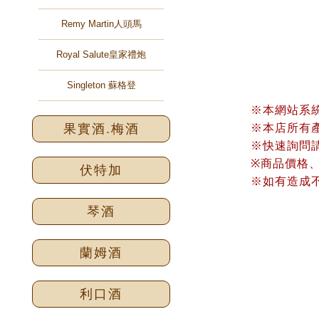
Remy Martin人頭馬
Royal Salute皇家禮炮
Singleton 蘇格登
※本網站系
果實酒.梅酒
※本店所有
※快速詢問請加
※商品價格
伏特加
※如有造成
琴酒
蘭姆酒
利口酒