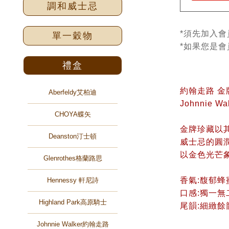
調和威士忌
*須先加入會
單一穀物
*如果您是
禮盒
約翰走路 金
Aberfeldy艾柏迪
Johnnie Wa
CHOYA蝶矢
金牌珍藏以
Deanston汀士頓
威士忌的圓
以金色光芒
Glenrothes格蘭路思
香氣:馥郁
Hennessy 軒尼詩
口感:獨一
Highland Park高原騎士
尾韻:細緻
Johnnie Walker約翰走路