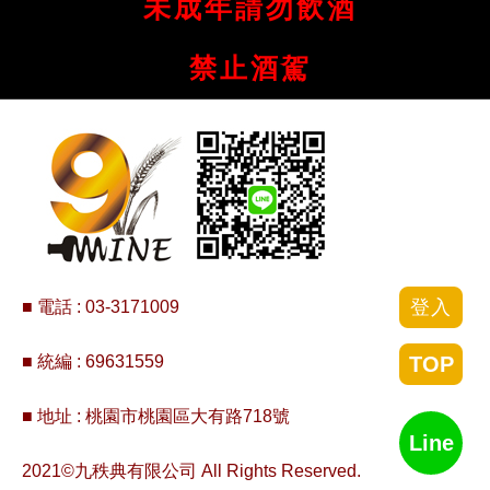
未成年請勿飲酒
禁止酒駕
登入
■ 電話 :
03-3171009
■ 統編 : 69631559
TOP
■ 地址 : 桃園市桃園區大有路718號
Line
2021©九秩典有限公司 All Rights Reserved.