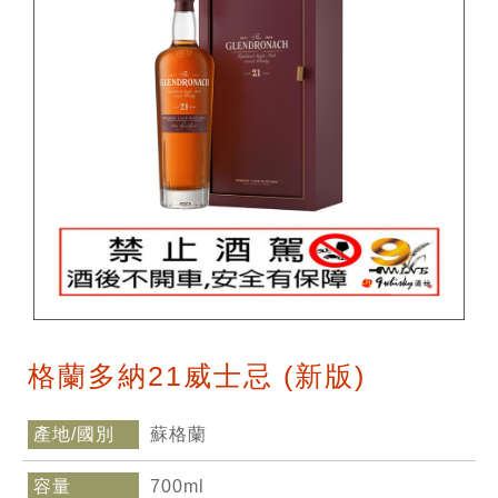
格蘭多納21威士忌 (新版)
產地/國別
蘇格蘭
容量
700ml