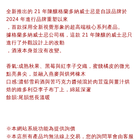
全新推出的 21 年陳釀格蘭多納威士忌是自該品牌於
2024 年進行品牌重塑以來
，首款採用全新視覺形象的超高端核心系列產品。
據格蘭多納威士忌公司稱，這款 21 年陳釀的威士忌只
進行了外觀設計上的改動
，酒液本身並沒有改變。
香氣:成熟秋果、黑莓與紅李子交織，蜜餞橘皮的微光
點亮鼻尖，並融入燕麥與烘烤橡木
口感:濃郁雪莉酒與苦巧克力醬傾瀉於肉荳蔻與薑汁烘
焙的維多利亞李子布丁上，綿延深邃
餘韻:尾韻悠長溫暖
※本網站系統功能為提供詢價
※本店所有產品均無法線上交易，您的詢問單會由客服