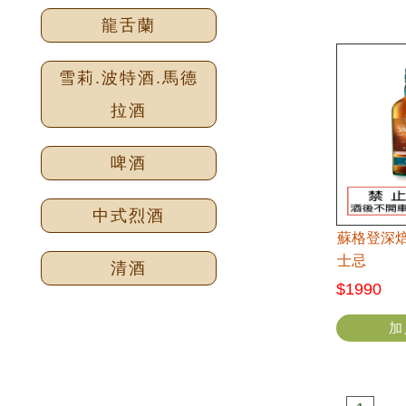
龍舌蘭
雪莉.波特酒.馬德
拉酒
啤酒
中式烈酒
蘇格登深焙
士忌
清酒
$1990
加