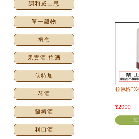
調和威士忌
單一穀物
禮盒
果實酒.梅酒
伏特加
拉佛格P
琴酒
$2000
蘭姆酒
加
利口酒