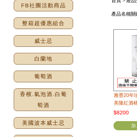
首頁
>
產品
FB社團活動商品
產品名稱關
整箱超優惠組合
威士忌
白蘭地
葡萄酒
香檳.氣泡酒.白葡
雅墨20年
美隆紅酒
萄酒
$8200
美國波本威士忌
加