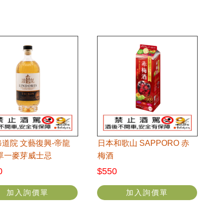
道院 文藝復興-帝龍
日本和歌山 SAPPORO 赤
4單一麥芽威士忌
梅酒
0
$550
加入詢價單
加入詢價單