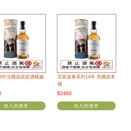
18年法國皮諾甜酒桶威
百富故事系列14年 美國波本
桶
0
$2450
加入詢價單
加入詢價單