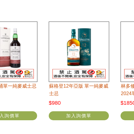
X桶單一純麥威士忌
蘇格登12年亞版 單一純麥威
林多修
士忌
202
$980
$185
入詢價單
加入詢價單