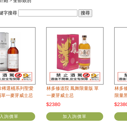
介紹
>
全部類別
鍵字搜尋
珍稀選桶系列聖愛
林多修道院 鳳舞限量版 單
林多
桶單一麥芽威士忌
⼀麥芽威⼠忌
限量
$2380
$238
入詢價單
加入詢價單