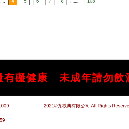
.....
4
5
6
7
8
.........
108
量有礙健康
未成年請勿飲
1009
2021©九秩典有限公司 All Rights Reserve
59