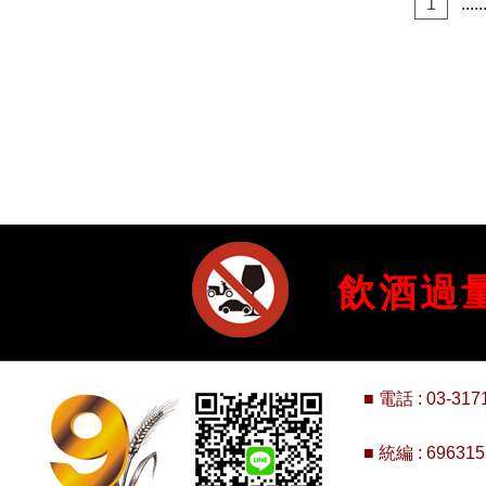
1
.....
飲酒過
■ 電話 :
03-317
■ 統編 : 696315