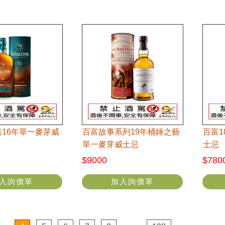
16年單一麥芽威
百富故事系列19年桶錘之藝
百富
單一麥芽威士忌
士忌
$9000
$780
入詢價單
加入詢價單