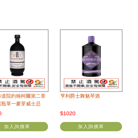
修道院約翰柯爾第二章
亨利爵士舞魅琴酒
黑瓶單一麥芽威士忌
0
$1020
加入詢價單
加入詢價單